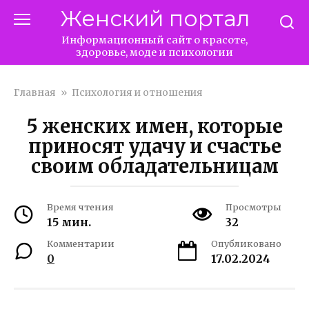
Перейти
Женский портал
к
контенту
Информационный сайт о красоте,
здоровье, моде и психологии
Главная
»
Психология и отношения
5 женских имен, которые
приносят удачу и счастье
своим обладательницам
Время чтения
Просмотры
15 мин.
32
Комментарии
Опубликовано
0
17.02.2024