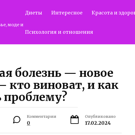
Диеты
Интересное
Красота и здоро
ье, моде и
Психология и отношения
ая болезнь — новое
 кто виноват, и как
 проблему?
Комментарии
Опубликовано
0
17.02.2024