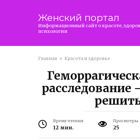
Перейти
к
Женский портал
контенту
Информационный сайт о красоте, здоров
психологии
Главная
»
Красота и здоровье
Геморрагическ
расследование —
решить
Время чтения
Просмотры
12 мин.
25