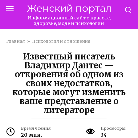
Перейти
Женский портал
к
контенту
Информационный сайт о красоте,
здоровье, моде и психологии
Главная
»
Психология и отношения
Известный писатель
Владимир Дантес —
откровения об одном из
своих недостатков,
которые могут изменить
ваше представление о
литераторе
Время чтения
Просмотры
20 мин.
34