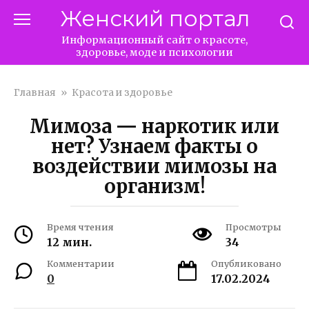
Перейти
Женский портал
к
контенту
Информационный сайт о красоте,
здоровье, моде и психологии
Главная
»
Красота и здоровье
Мимоза — наркотик или
нет? Узнаем факты о
воздействии мимозы на
организм!
Время чтения
Просмотры
12 мин.
34
Комментарии
Опубликовано
0
17.02.2024