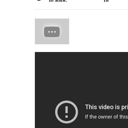
16 мин.
18