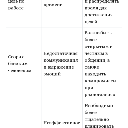
цель по
и распределять
времени
работе
время для
достижения
целей.
Важно быть
более
открытым и
Недостаточная
честным в
Ссора с
коммуникация
общении, а
близким
и выражение
также
человеком
эмоций
находить
компромиссы
при
разногласиях.
Необходимо
более
тщательно
Неэффективное
планировать