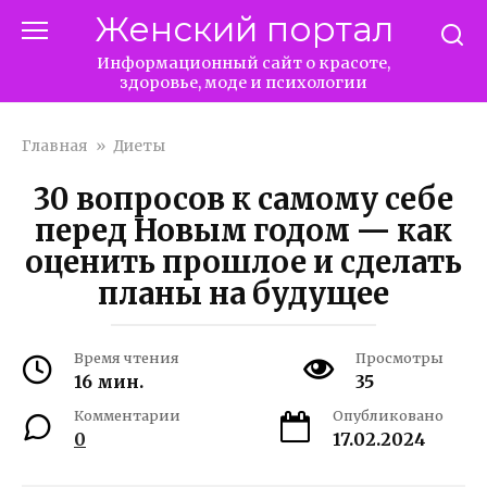
Перейти
Женский портал
к
контенту
Информационный сайт о красоте,
здоровье, моде и психологии
Главная
»
Диеты
30 вопросов к самому себе
перед Новым годом — как
оценить прошлое и сделать
планы на будущее
Время чтения
Просмотры
16 мин.
35
Комментарии
Опубликовано
0
17.02.2024