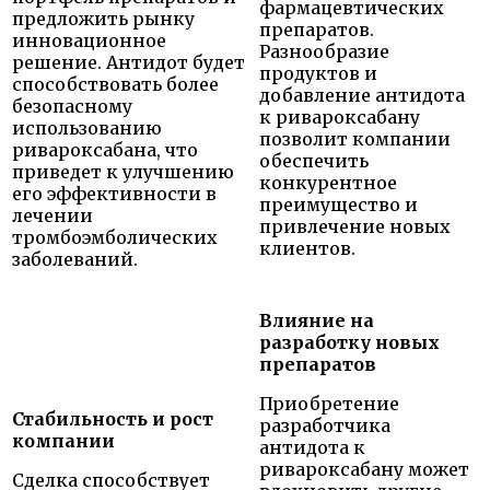
фармацевтических
предложить рынку
препаратов.
инновационное
Разнообразие
решение. Антидот будет
продуктов и
способствовать более
добавление антидота
безопасному
к ривароксабану
использованию
позволит компании
ривароксабана, что
обеспечить
приведет к улучшению
конкурентное
его эффективности в
преимущество и
лечении
привлечение новых
тромбоэмболических
клиентов.
заболеваний.
Влияние на
разработку новых
препаратов
Приобретение
Стабильность и рост
разработчика
компании
антидота к
ривароксабану может
Сделка способствует