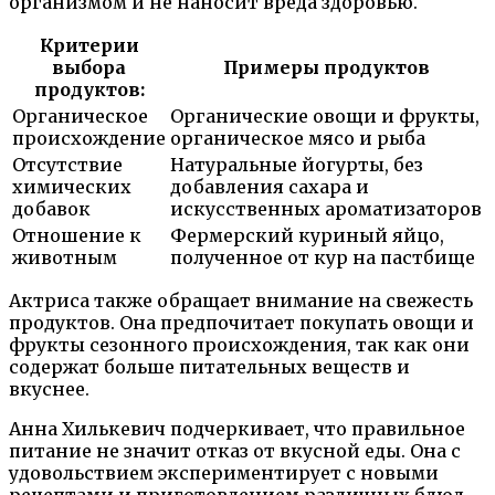
организмом и не наносит вреда здоровью.
Критерии
выбора
Примеры продуктов
продуктов:
Органическое
Органические овощи и фрукты,
происхождение
органическое мясо и рыба
Отсутствие
Натуральные йогурты, без
химических
добавления сахара и
добавок
искусственных ароматизаторов
Отношение к
Фермерский куриный яйцо,
животным
полученное от кур на пастбище
Актриса также обращает внимание на свежесть
продуктов. Она предпочитает покупать овощи и
фрукты сезонного происхождения, так как они
содержат больше питательных веществ и
вкуснее.
Анна Хилькевич подчеркивает, что правильное
питание не значит отказ от вкусной еды. Она с
удовольствием экспериментирует с новыми
рецептами и приготовлением различных блюд.