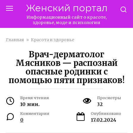
Перейти
Женский портал
к
контенту
Информационный сайт о красоте,
здоровье, моде и психологии
Главная
»
Красота и здоровье
Врач-дерматолог
Мясников — распознай
опасные родинки с
помощью пяти признаков!
Время чтения
Просмотры
10 мин.
32
Комментарии
Опубликовано
0
17.02.2024