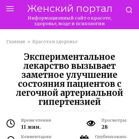
Перейти
Женский портал
к
контенту
Информационный сайт о красоте,
здоровье, моде и психологии
Главная
»
Красота и здоровье
Экспериментальное
лекарство вызывает
заметное улучшение
состояния пациентов с
легочной артериальной
гипертензией
Время чтения
Просмотры
11 мин.
28
Комментарии
Опубликовано