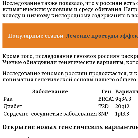
Исследование также показало, что у россиян ест
климатическим условиям и среде обитания. Напр
холоду и низкому кислородному содержанию в во
Популярные статьи
Лечение простуды эффект
Кроме того, исследование геномов россиян раскр
Ученые обнаружили генетические варианты, кото
Исследование геномов россиян продолжается, и 
понимания генетической основы нашего общего 
Заболевание
Ген
Вариан
Рак
BRCA1
9q34.3
Диабет
T2D
20q12
Сердечно-сосудистые заболевания
SNP
1p13.3
Открытие новых генетических варианто