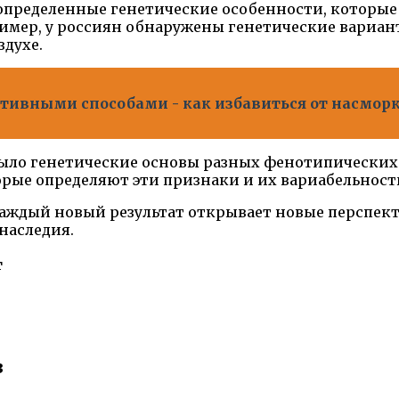
ь определенные генетические особенности, которы
имер, у россиян обнаружены генетические вариан
здухе.
ивными способами - как избавиться от насморка
ыло генетические основы разных фенотипических пр
рые определяют эти признаки и их вариабельность
каждый новый результат открывает новые перспек
наследия.
т
в