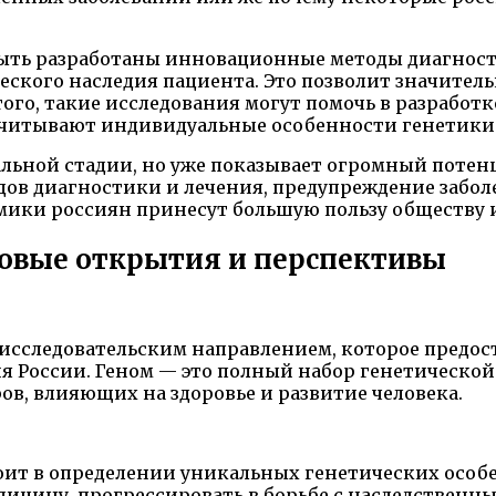
быть разработаны инновационные методы диагност
ского наследия пациента. Это позволит значител
ого, такие исследования могут помочь в разработ
е учитывают индивидуальные особенности генетики
альной стадии, но уже показывает огромный потен
ов диагностики и лечения, предупреждение заболе
мики россиян принесут большую пользу обществу и
новые открытия и перспективы
исследовательским направлением, которое предос
 России. Геном — это полный набор генетической
в, влияющих на здоровье и развитие человека.
тоит в определении уникальных генетических особ
ицину, прогрессировать в борьбе с наследственн