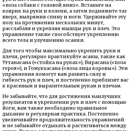
«поза собаки с головой вниз». Встаньте на
коврик на руки и колени, а затем поднимите таз
вверх, выпрямив спину и ноги. Удерживайте эту
позу на протяжении нескольких минут,
расслабляя и укрепляя мышцы рук и плеч. Это
упражнение также способствует укреплению
всего тела и улучшению осанки.
Для того чтобы максимально укрепить руки и
плечи, регулярно практикуйте асаны, такие как
Уттанасана («стойка на руках»), Вирасана («поза
героя»), и Гомукхасана («поза лица коровы»). Эти
упражнения помогут вам развить силу и
гибкость рук и плеч, и постепенно приблизят вас
к красивым и выразительным рукам и плечам.
Не забывайте, что для достижения наилучших
результатов в укреплении рук и плеч с помощью
йоги, вам также необходимо правильное
дыхание и регулярная практика. Постепенно
увеличивайте продолжительность упражнений
и не забывайте отдыхать и растягиваться между