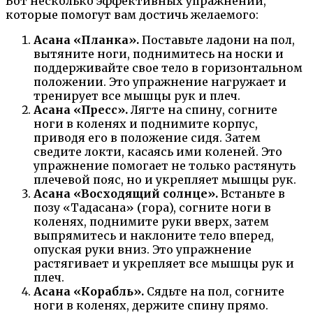
Вот несколько эффективных упражнений,
которые помогут вам достичь желаемого:
Асана «Планка».
Поставьте ладони на пол,
вытяните ноги, поднимитесь на носки и
поддерживайте свое тело в горизонтальном
положении. Это упражнение нагружает и
тренирует все мышцы рук и плеч.
Асана «Пресс».
Лягте на спину, согните
ноги в коленях и поднимите корпус,
приводя его в положение сидя. Затем
сведите локти, касаясь ими коленей. Это
упражнение помогает не только растянуть
плечевой пояс, но и укрепляет мышцы рук.
Асана «Восходящий солнце».
Встаньте в
позу «Тадасана» (гора), согните ноги в
коленях, поднимите руки вверх, затем
выпрямитесь и наклоните тело вперед,
опуская руки вниз. Это упражнение
растягивает и укрепляет все мышцы рук и
плеч.
Асана «Корабль».
Сядьте на пол, согните
ноги в коленях, держите спину прямо.