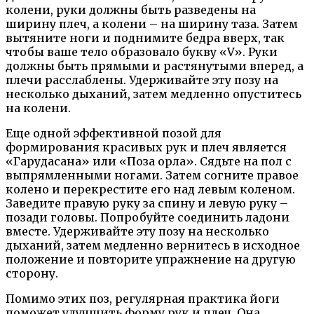
колени, руки должны быть разведены на
ширину плеч, а колени – на ширину таза. Затем
вытяните ноги и поднимите бедра вверх, так
чтобы ваше тело образовало букву «V». Руки
должны быть прямыми и растянутыми вперед, а
плечи расслаблены. Удерживайте эту позу на
несколько дыханий, затем медленно опуститесь
на колени.
Еще одной эффективной позой для
формирования красивых рук и плеч является
«Гарудасана» или «Поза орла». Сядьте на пол с
выпрямленными ногами. Затем согните правое
колено и перекрестите его над левым коленом.
Заведите правую руку за спину и левую руку –
позади головы. Попробуйте соединить ладони
вместе. Удерживайте эту позу на несколько
дыханий, затем медленно вернитесь в исходное
положение и повторите упражнение на другую
сторону.
Помимо этих поз, регулярная практика йоги
поможет улучшить форму рук и плеч. Она