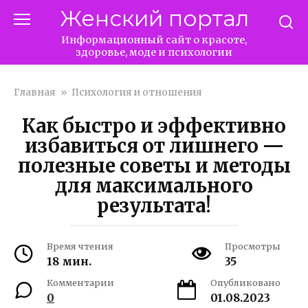
Перейти
Женский портал
к
контенту
Информационный сайт о красоте,
здоровье, моде и психологии
Главная
»
Психология и отношения
Как быстро и эффективно
избавиться от лишнего —
полезные советы и методы
для максимального
результата!
Время чтения
Просмотры
18 мин.
35
Комментарии
Опубликовано
0
01.08.2023