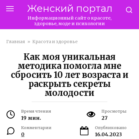
Перейти
Женский портал
к
контенту
Информационный сайт о красоте,
здоровье, моде и психологии
Главная
»
Красота и здоровье
Как моя уникальная
методика помогла мне
сбросить 10 лет возраста и
раскрыть секреты
молодости
Время чтения
Просмотры
19 мин.
27
Комментарии
Опубликовано
0
16.04.2023