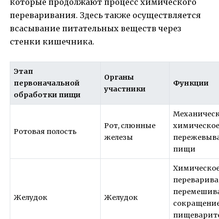
которые продолжают процесс химического
переваривания. Здесь также осуществляется
всасывание питательных веществ через
стенки кишечника.
Этап
Органы
первоначальной
Функции
участники
обработки пищи
Механическ
Рот, слюнные
химическо
Ротовая полость
железы
пережевыв
пищи
Химическо
переварива
перемешив
Желудок
Желудок
сокращени
пищеварит