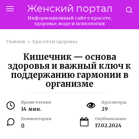
Перейти
Женский портал
к
контенту
Информационный сайт о красоте,
здоровье, моде и психологии
Главная
»
Красота и здоровье
Кишечник — основа
здоровья и важный ключ к
поддержанию гармонии в
организме
Время чтения
Просмотры
14 мин.
29
Комментарии
Опубликовано
0
17.02.2024