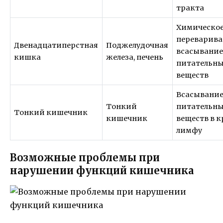
тракта
Химическо
переварива
Двенадцатиперстная
Поджелудочная
всасывани
кишка
железа, печень
питательн
веществ
Всасывани
Тонкий
питательн
Тонкий кишечник
кишечник
веществ в к
лимфу
Возможные проблемы при
нарушении функций кишечника