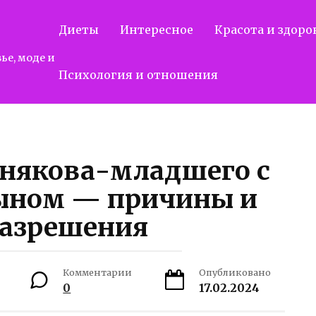
Диеты
Интересное
Красота и здоро
ье, моде и
Психология и отношения
някова-младшего с
ыном — причины и
разрешения
Комментарии
Опубликовано
0
17.02.2024