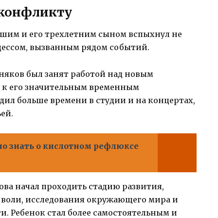
 конфликту
им и его трехлетним сыном вспыхнул не
цессом, вызванным рядом событий.
няков был занят работой над новым
 к его значительным временным
дил больше времени в студии и на концертах,
ей.
но знать о кислотном рефлюксе
ова начал проходить стадию развития,
воли, исследования окружающего мира и
. Ребенок стал более самостоятельным и