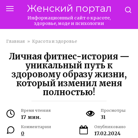
Перейти
Женский портал
к
контенту
Информационный сайт о красоте,
здоровье, моде и психологии
Главная
»
Красота и здоровье
Личная фитнес-история —
уникальный путь к
здоровому образу жизни,
который изменил меня
полностью!
Время чтения
Просмотры
17 мин.
31
Комментарии
Опубликовано
0
17.02.2024