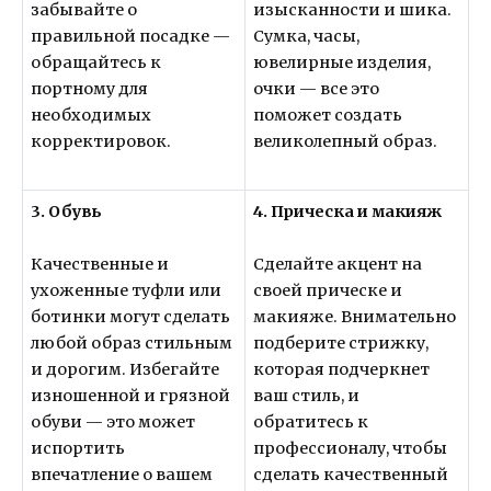
забывайте о
изысканности и шика.
правильной посадке —
Сумка, часы,
обращайтесь к
ювелирные изделия,
портному для
очки — все это
необходимых
поможет создать
корректировок.
великолепный образ.
3. Обувь
4. Прическа и макияж
Качественные и
Сделайте акцент на
ухоженные туфли или
своей прическе и
ботинки могут сделать
макияже. Внимательно
любой образ стильным
подберите стрижку,
и дорогим. Избегайте
которая подчеркнет
изношенной и грязной
ваш стиль, и
обуви — это может
обратитесь к
испортить
профессионалу, чтобы
впечатление о вашем
сделать качественный