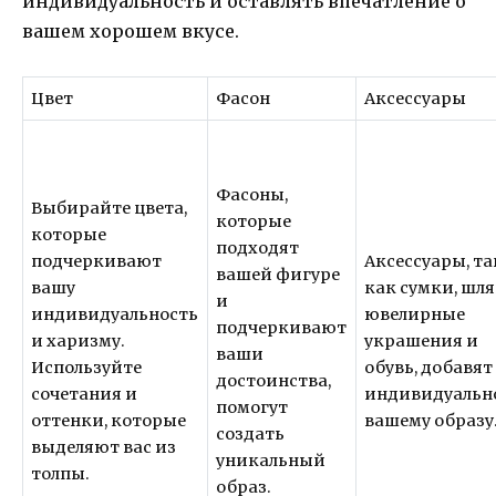
индивидуальность и оставлять впечатление о
вашем хорошем вкусе.
Цвет
Фасон
Аксессуары
Фасоны,
Выбирайте цвета,
которые
которые
подходят
подчеркивают
Аксессуары, т
вашей фигуре
вашу
как сумки, шля
и
индивидуальность
ювелирные
подчеркивают
и харизму.
украшения и
ваши
Используйте
обувь, добавят
достоинства,
сочетания и
индивидуальн
помогут
оттенки, которые
вашему образу
создать
выделяют вас из
уникальный
толпы.
образ.