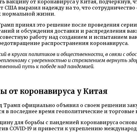
ь вакцину от коронавируса у Китая, подчеркнув, 
т США выразил надежду на то, что сотрудничество
к нормальной жизни.
Трамп принял это решение после проведения серии
аний и обсуждения доставки и распределения вак
осовестную работу над созданием и испытанием ва
редотвращение распространения коронавируса.
сий в кругах политиков и общественности, в связи с о
репленному с уверенностью и стремлением вернуть здор
твенный путь к победе над пандемией.
ы от коронавируса у Китая
Трамп официально объявил о своем решении закуп
я в последнее время геополитические и торговые
цину для борьбы с пандемией коронавируса основа
в COVID-19 и привести к укреплению международн