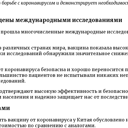
борьбе с коронавирусом и демонстрирует необходимос
рждены международными исследованиями
е, прошла многочисленные международные исследов
в различных странах мира, вакцина показала выс
ники исследований обнаружили значительное сниж
 от коронавируса безопасна и хорошо переносится
ьшинство пациентов не испытывали никаких неп
ледований.
одтверждают высокую эффективность и безопаснос
и населения и надежно защищает нас от последстви
гами
ь вакцину от коронавируса у Китая обусловлено 
стоимостью по сравнению с аналогами.