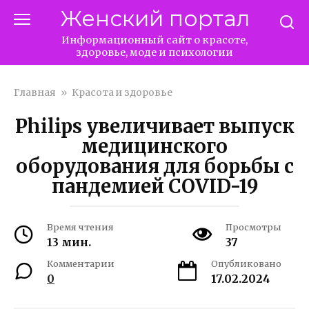
Перейти
Женский портал
к
контенту
Информационный сайт о красоте,
здоровье, моде и психологии
Главная
»
Красота и здоровье
Philips увеличивает выпуск
медицинского
оборудования для борьбы с
пандемией COVID-19
Время чтения
Просмотры
13 мин.
37
Комментарии
Опубликовано
0
17.02.2024