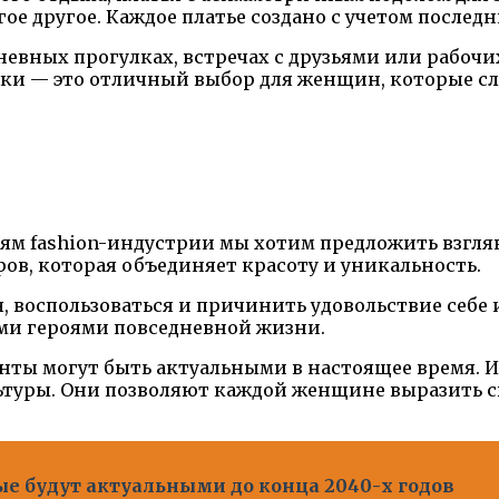
гое другое. Каждое платье создано с учетом после
евных прогулках, встречах с друзьями или рабочих
ски — это отличный выбор для женщин, которые сл
 fashion-индустрии мы хотим предложить взглян
ров, которая объединяет красоту и уникальность.
ся, воспользоваться и причинить удовольствие себ
ми героями повседневной жизни.
инты могут быть актуальными в настоящее время.
туры. Они позволяют каждой женщине выразить с
ые будут актуальными до конца 2040-х годов