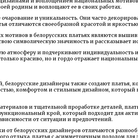
 дизайнами и воплощением национальных мотивов 
оей родины и воплощают ее в своих работах.
 очарование и уникальность. Они часто декориро
ья отличаются своеобразной красотой и яркостью
 мотивов в белорусских платьях являются вышивк
свою символическую значимость и рассказывает ис
ю атмосферу и подчеркивают индивидуальность и 
только красиво, но и гордо отражает национальны
 белорусские дизайнеры также создают платья, к
остью, комфортом и стильным дизайном, который 
териалов и тщательной проработке деталей, плат
функциональный крой, который подходит для акти
зависимости от ситуации и предпочтений.
ки от белорусских дизайнеров отличаются разнооб
о отдыха, платья с асимметричным подолом для эл