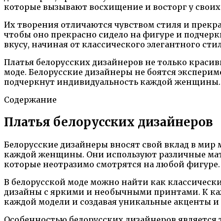
которые вызывают восхищение и восторг у своих
Их творения отличаются чувством стиля и прекр
чтобы оно прекрасно сидело на фигуре и подчер
вкусу, начиная от классического элегантного ст
Платья белорусских дизайнеров не только красивы
моде. Белорусские дизайнеры не боятся эксперим
подчеркнут индивидуальность каждой женщины.
Содержание
Платья белорусских дизайнеров
Белорусские дизайнеры вносят свой вклад в мир 
каждой женщины. Они используют различные мате
которые неотразимо смотрятся на любой фигуре.
В белорусской моде можно найти как классически
дизайны с яркими и необычными принтами. К ка
каждой модели и создавая уникальные акценты и
Особенностью белорусских дизайнеров является т