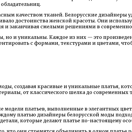
 обладательниц.
асным качеством тканей. Белорусские дизайнеры у
кивало достоинства женской красоты. Они использ
иля и заканчивая смелыми решениями в современно
, но и уникальны. Каждое из них — это произведен
ентировать с формами, текстурами и цветами, что
моды, создавая красивые и уникальные платья, ко
риалы, от классического шелка до современных т
е модели платьев, выполненные в элегантных цвет
ждому платью дизайнеры белорусской моды подхо
 детали, которые делают платье по-настоящему о
о, что они стремятся объединить в одном платье 