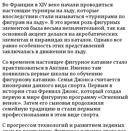
Во Франции в XIV веке начали проводиться
настоящие турниры на льду, которые
впоследствии стали называться «турнирами по
фигурам на льду». В это время роль фигурных
элементов была весьма незначительной, так как
основной акцент делался на акробатических
элементах и пирамидах из каталок. Однако все
равно особенность этих представлений
заключалась в движении по льду.
Со временем настоящее фигурное катание стало
практиковаться в Англии. Именно там
появились первые школы по обучению
фигурному катанию. Семья Джонса считается
пионерами данного вида спорта. Первым в
истории стал Фревилл Джонс, который создал
первую в мире фигурную программу «Огненный
венок». Затем его сыновья продолжили
семейную традицию и стали первыми
профессионалами в этом виде спорта.
С прогрессом технологий и развитием ледяных
арен по всему миру, фигурное катание стало все