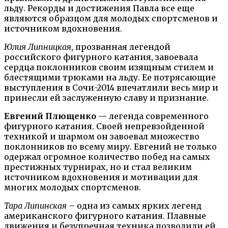
льду. Рекорды и достижения Павла все еще
являются образцом для молодых спортсменов и
источником вдохновения.
Юлия Липницкая
, прозванная легендой
российского фигурного катания, завоевала
сердца поклонников своим изящным стилем и
блестящими трюками на льду. Ее потрясающие
выступления в Сочи-2014 впечатлили весь мир и
принесли ей заслуженную славу и признание.
Евгений Плющенко
— легенда современного
фигурного катания. Своей непревзойденной
техникой и шармом он завоевал множество
поклонников по всему миру. Евгений не только
одержал огромное количество побед на самых
престижных турнирах, но и стал великим
источником вдохновения и мотивации для
многих молодых спортсменов.
Тара Липинская
– одна из самых ярких легенд
американского фигурного катания. Плавные
движения и безупречная техника позволили ей