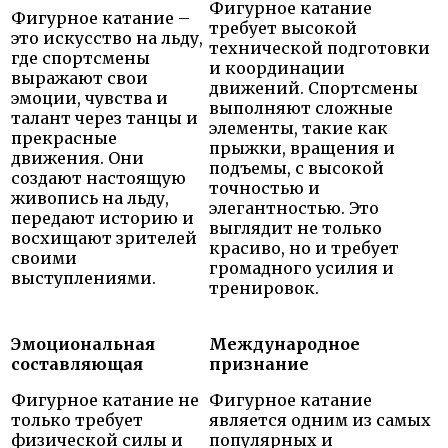
Фигурное катание
Фигурное катание –
требует высокой
это искусство на льду,
технической подготовки
где спортсмены
и координации
выражают свои
движений. Спортсмены
эмоции, чувства и
выполняют сложные
талант через танцы и
элементы, такие как
прекрасные
прыжки, вращения и
движения. Они
подъемы, с высокой
создают настоящую
точностью и
живопись на льду,
элегантностью. Это
передают историю и
выглядит не только
восхищают зрителей
красиво, но и требует
своими
громадного усилия и
выступлениями.
тренировок.
Эмоциональная
Международное
составляющая
признание
Фигурное катание не
Фигурное катание
только требует
является одним из самых
физической силы и
популярных и