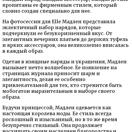
пропитаны ее фирменным стилем, который
словно создан специально для нее.
На фотосессии для Elle Мадлен представила
эклектичный набор нарядов, которые
подчеркнули ее безукоризненный вкус. От
элегантных вечерних платьев до дерзких туфель
и ярких аксессуаров, она великолепно вписалась
в каждый образ.
Одетая в изящные наряды и украшения, Мадлен
вызывает нечто волшебное. Ее появление на
страницах журнала приносит шарм и
элегантность, делая ее особенно
привлекательной для тех, кто стремится быть
мобогатои выразительным в выборе своего
образа.
Будучи принцессой, Мадлен одевается как
настоящая королева моды. Ее стиль всегда
роскошный и изысканный, но в то же время
безупречно стильный. Она продолжает
восхищать своим наследием благородства и