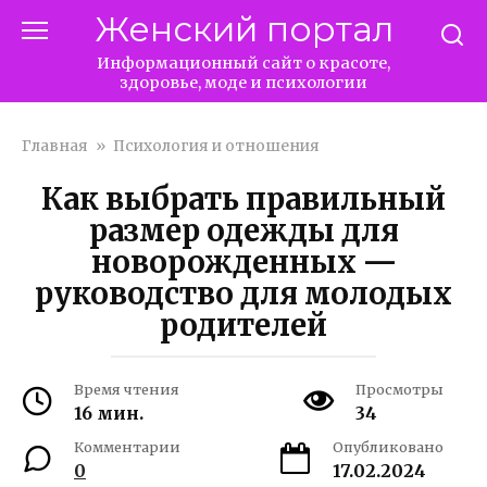
Перейти
Женский портал
к
контенту
Информационный сайт о красоте,
здоровье, моде и психологии
Главная
»
Психология и отношения
Как выбрать правильный
размер одежды для
новорожденных —
руководство для молодых
родителей
Время чтения
Просмотры
16 мин.
34
Комментарии
Опубликовано
0
17.02.2024