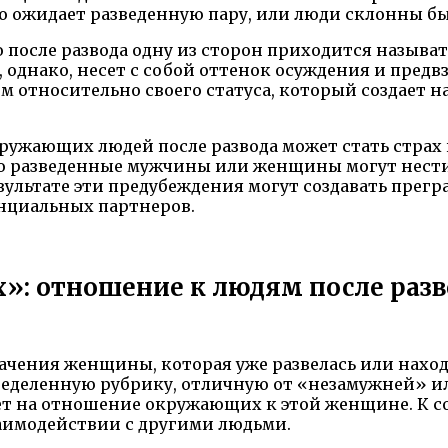
 что ожидает разведенную пару, или люди склонны
о после развода одну из сторон приходится называ
однако, несет с собой оттенок осуждения и предвз
м относительно своего статуса, который создает
ружающих людей после развода может стать страх
то разведенные мужчины или женщины могут нести
езультате эти предубеждения могут создавать прег
нциальных партнеров.
»: отношение к людям после разв
ачения женщины, которая уже развелась или находи
еделенную рубрику, отличную от «незамужней» ил
ет на отношение окружающих к этой женщине. К с
аимодействии с другими людьми.