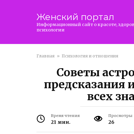
Перейти
к
Женский портал
контенту
Информационный сайт о красоте, здоров
психологии
Главная
»
Психология и отношения
Советы астро
предсказания 
всех зн
Время чтения
Просмотры
21 мин.
26