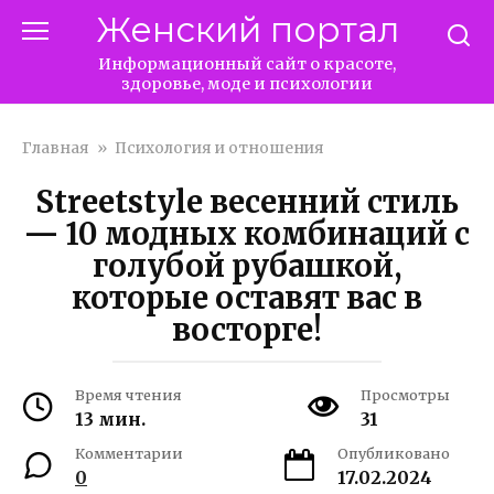
Перейти
Женский портал
к
контенту
Информационный сайт о красоте,
здоровье, моде и психологии
Главная
»
Психология и отношения
Streetstyle весенний стиль
— 10 модных комбинаций с
голубой рубашкой,
которые оставят вас в
восторге!
Время чтения
Просмотры
13 мин.
31
Комментарии
Опубликовано
0
17.02.2024