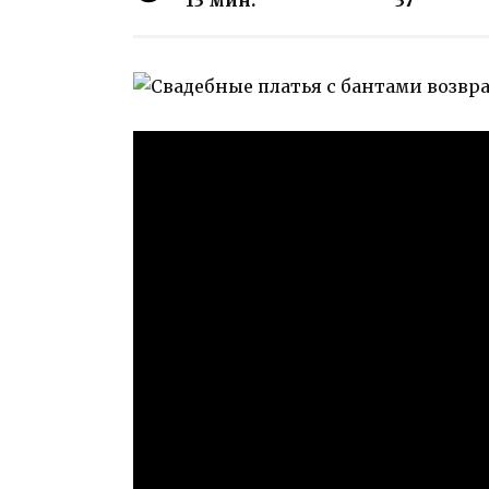
13 мин.
37