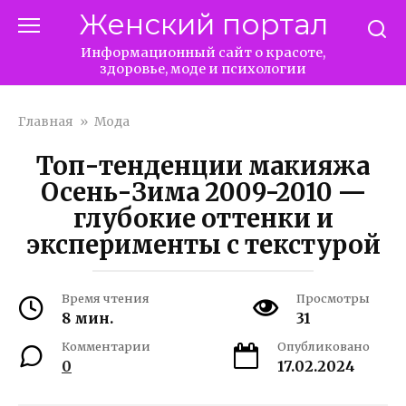
Перейти
Женский портал
к
контенту
Информационный сайт о красоте,
здоровье, моде и психологии
Главная
»
Мода
Топ-тенденции макияжа
Осень-Зима 2009-2010 —
глубокие оттенки и
эксперименты с текстурой
Время чтения
Просмотры
8 мин.
31
Комментарии
Опубликовано
0
17.02.2024