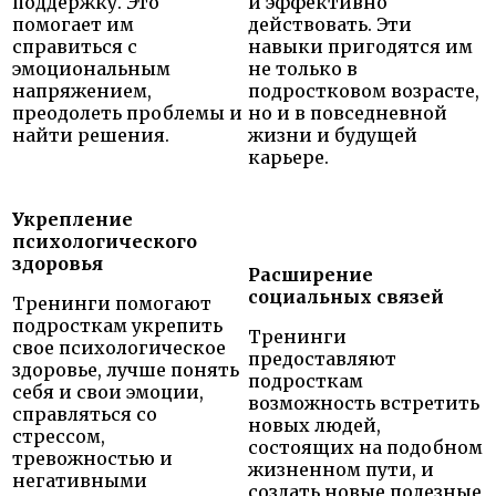
поддержку. Это
и эффективно
помогает им
действовать. Эти
справиться с
навыки пригодятся им
эмоциональным
не только в
напряжением,
подростковом возрасте,
преодолеть проблемы и
но и в повседневной
найти решения.
жизни и будущей
карьере.
Укрепление
психологического
здоровья
Расширение
социальных связей
Тренинги помогают
подросткам укрепить
Тренинги
свое психологическое
предоставляют
здоровье, лучше понять
подросткам
себя и свои эмоции,
возможность встретить
справляться со
новых людей,
стрессом,
состоящих на подобном
тревожностью и
жизненном пути, и
негативными
создать новые полезные