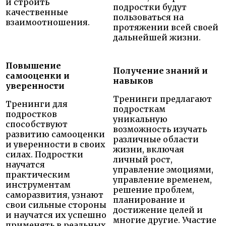
и строить
подростки будут
качественные
пользоваться на
взаимоотношения.
протяжении всей своей
дальнейшей жизни.
Повышение
Получение знаний и
самооценки и
навыков
уверенности
Тренинги предлагают
Тренинги для
подросткам
подростков
уникальную
способствуют
возможность изучать
развитию самооценки
различные области
и уверенности в своих
жизни, включая
силах. Подростки
личный рост,
научатся
управление эмоциями,
практическим
управление временем,
инструментам
решение проблем,
саморазвития, узнают
планирование и
свои сильные стороны
достижение целей и
и научатся их успешно
многие другие. Участие
применять в реальных