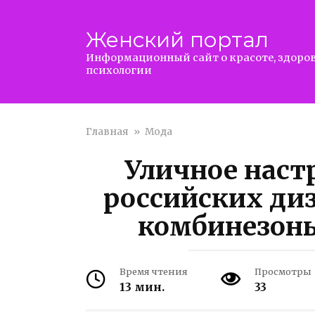
Перейти
к
Женский портал
контенту
Информационный сайт о красоте, здоров
психологии
Главная
»
Мода
Уличное наст
российских ди
комбинезоны
Время чтения
Просмотры
13 мин.
33