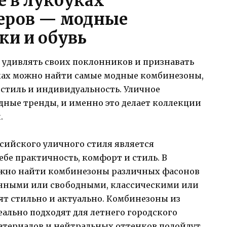
е в лукбуках
неров — модные
ки и обувь
 удивлять своих поклонников и признавать
уках можно найти самые модные комбинезоны,
 стиль и индивидуальность. Уличное
одные тренды, и именно это делает коллекции
.
сийского уличного стиля является
ебе практичность, комфорт и стиль. В
ожно найти комбинезоны различных фасонов
енными или свободными, классическими или
ят стильно и актуально. Комбинезоны из
еально подходят для летнего городского
материалов и нейтральных оттенков подойдут