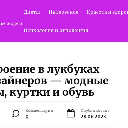
Диеты
Интересное
Красота и здоро
ье, моде и
Психология и отношения
роение в лукбуках
зайнеров — модные
, куртки и обувь
Комментарии
Опубликовано
0
28.06.2023