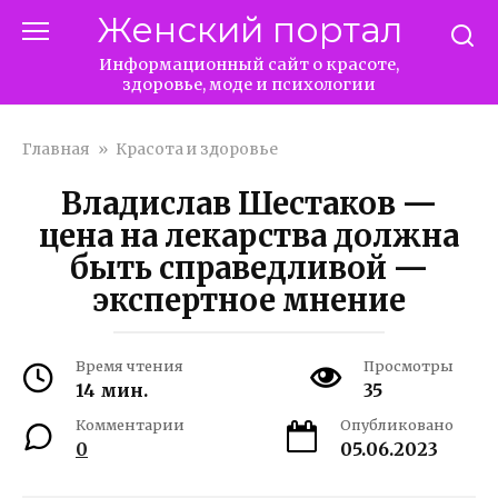
Перейти
Женский портал
к
контенту
Информационный сайт о красоте,
здоровье, моде и психологии
Главная
»
Красота и здоровье
Владислав Шестаков —
цена на лекарства должна
быть справедливой —
экспертное мнение
Время чтения
Просмотры
14 мин.
35
Комментарии
Опубликовано
0
05.06.2023