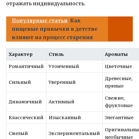
отражать индивидуальность.
Популярные статьи
Как
пищевые привычки в детстве
влияют на процесс старения
Характер
Стиль
Ароматы
Романтичный
Утонченный
Цветочные
Древесные,
Сильный
Уверенный
пряные
Свежие,
Динамичный
Активный
фруктовые
Классический
Изысканный
Элегантные
Оригинальны
Смелый
Экспериментальный
необычные