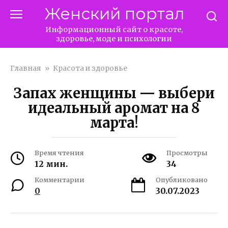
Перейти
Женский портал
к
контенту
Информационный сайт о красоте,
здоровье, моде и психологии
Главная
»
Красота и здоровье
Запах женщины — выбери
идеальный аромат на 8
марта!
Время чтения
Просмотры
12 мин.
34
Комментарии
Опубликовано
0
30.07.2023