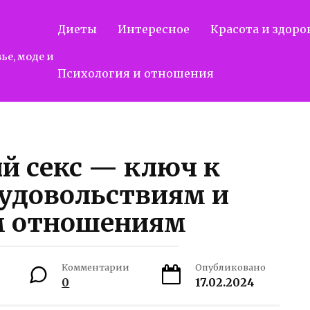
Диеты
Интересное
Красота и здоро
ье, моде и
Психология и отношения
 секс — ключ к
удовольствиям и
м отношениям
Комментарии
Опубликовано
0
17.02.2024