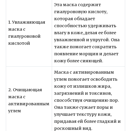
Эта маска содержит
гиалуроновую кислоту,
которая обладает
1. Увлажняющая
способностью удерживать
маска с
влагу в коже, делая ее более
гиалуроновой
увлажненной и упругой. Она
кислотой
также помогает сократить
появление морщин и делает
кожу более сияющей.
Маска с активированным
углем помогает освободить
кожу от излишков жира,
2. Очищающая
загрязнений и токсинов,
маска с
способствуя очищению пор.
активированным
Она также сужает поры и
углем
улучшает текстуру кожи,
придавая ей более гладкий и
роскошный вид.