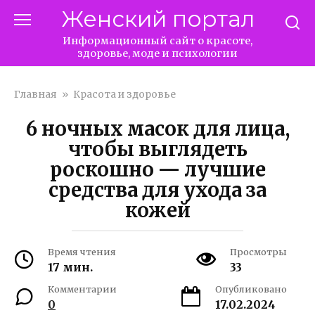
Перейти
Женский портал
к
контенту
Информационный сайт о красоте,
здоровье, моде и психологии
Главная
»
Красота и здоровье
6 ночных масок для лица,
чтобы выглядеть
роскошно — лучшие
средства для ухода за
кожей
Время чтения
Просмотры
17 мин.
33
Комментарии
Опубликовано
0
17.02.2024