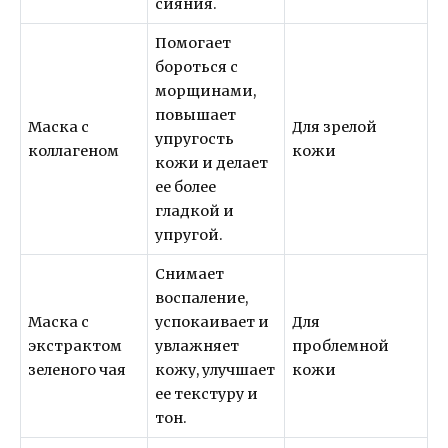
сияния.
Помогает
бороться с
морщинами,
повышает
Маска с
Для зрелой
упругость
коллагеном
кожи
кожи и делает
ее более
гладкой и
упругой.
Снимает
воспаление,
Маска с
успокаивает и
Для
экстрактом
увлажняет
проблемной
зеленого чая
кожу, улучшает
кожи
ее текстуру и
тон.