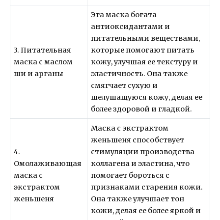
Эта маска богата
антиоксидантами и
питательными веществами,
3. Питательная
которые помогают питать
маска с маслом
кожу, улучшая ее текстуру и
ши и арганы
эластичность. Она также
смягчает сухую и
шелушащуюся кожу, делая ее
более здоровой и гладкой.
Маска с экстрактом
женьшеня способствует
4.
стимуляции производства
Омолаживающая
коллагена и эластина, что
маска с
помогает бороться с
экстрактом
признаками старения кожи.
женьшеня
Она также улучшает тон
кожи, делая ее более яркой и