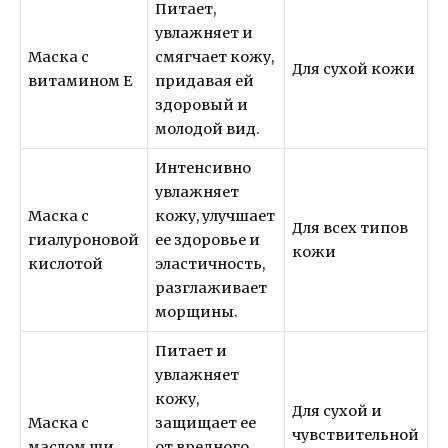
Питает,
увлажняет и
Маска с
смягчает кожу,
Для сухой кожи
витамином Е
придавая ей
здоровый и
молодой вид.
Интенсивно
увлажняет
Маска с
кожу, улучшает
Для всех типов
гиалуроновой
ее здоровье и
кожи
кислотой
эластичность,
разглаживает
морщины.
Питает и
увлажняет
кожу,
Для сухой и
Маска с
защищает ее
чувствительной
маслом ши
от вредного