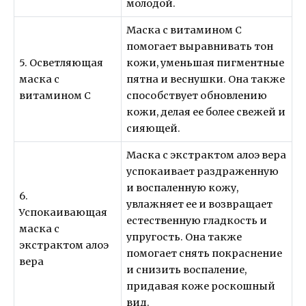
молодой.
Маска с витамином С
помогает выравнивать тон
5. Осветляющая
кожи, уменьшая пигментные
маска с
пятна и веснушки. Она также
витамином С
способствует обновлению
кожи, делая ее более свежей и
сияющей.
Маска с экстрактом алоэ вера
успокаивает раздраженную
и воспаленную кожу,
6.
увлажняет ее и возвращает
Успокаивающая
естественную гладкость и
маска с
упругость. Она также
экстрактом алоэ
помогает снять покраснение
вера
и снизить воспаление,
придавая коже роскошный
вид.