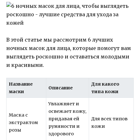
В этой статье мы рассмотрим 6 лучших
ночных масок для лица, которые помогут вам
выглядеть роскошно и оставаться молодыми
и красивыми.
Название
Для какого
Описание
маски
типа кожи
Увлажняет и
освежает кожу,
Маска с
придавая ей
Для всех типов
экстрактом
румяности и
кожи
розы
здорового