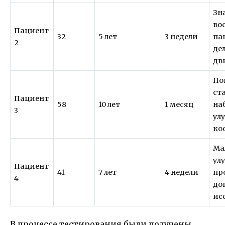
Зн
во
Пациент
32
5 лет
3 недели
па
2
де
дв
По
ст
Пациент
58
10 лет
1 месяц
на
3
ул
ко
Ма
ул
Пациент
41
7 лет
4 недели
пр
4
до
ис
В процессе тестирования были получены