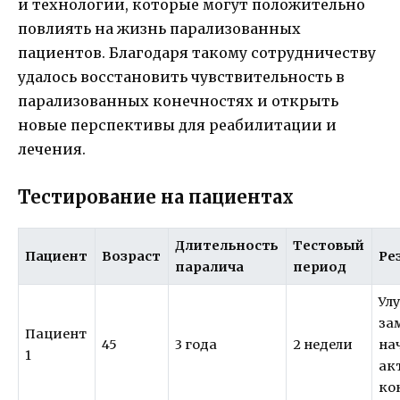
и технологии, которые могут положительно
повлиять на жизнь парализованных
пациентов. Благодаря такому сотрудничеству
удалось восстановить чувствительность в
парализованных конечностях и открыть
новые перспективы для реабилитации и
лечения.
Тестирование на пациентах
Длительность
Тестовый
Пациент
Возраст
Ре
паралича
период
Ул
за
Пациент
45
3 года
2 недели
на
1
ак
ко