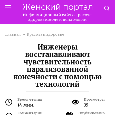
Перейти
Женский портал
к
контенту
Информационный сайт о красоте,
здоровье, моде и психологии
Главная
»
Красота и здоровье
Инженеры
восстанавливают
чувствительность
парализованной
конечности с помощью
технологий
Время чтения
Просмотры
14 мин.
35
Комментарии
Опубликовано